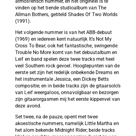
atmosferisch nummer, en het origineel is te
vinden op het tiende studioalbum van The
Allman Bothers, getiteld Shades Of Two Worlds
(1991).
Het volgende nummer is van het ABB-debuut
(1969) en iedereen kent natuurlijk It’s Not My
Cross To Bear; ook het fantastische, swingende
Trouble No More komt van het debuutalbum en
Leif en band spelen deze twee tracks met heel
veel Southern rock gevoel. Hoogtepunten van de
eerste set zijn het redelijk onbekende Dreams en
het instrumentale Jessica, een Dickey Betts
compositie; en in beide tracks zijn de gitaarsolo’s
van Leif weergaloos, onnavolgbaar en bezorgen
zijn gitaarorgasmen mij het eerste kippenvel van
deze avond.
Set twee, na de pauze, opent met twee
akoestische nummers, namelijk Little Martha en
het alom bekende Midnight Rider; beide tracks