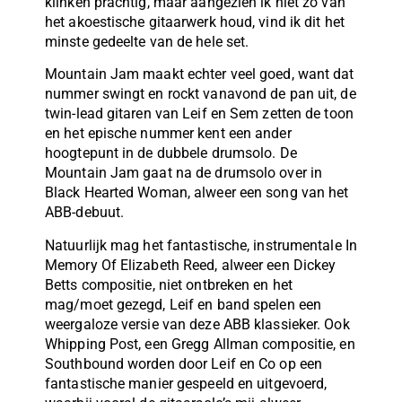
klinken prachtig, maar aangezien ik niet zo van
het akoestische gitaarwerk houd, vind ik dit het
minste gedeelte van de hele set.
Mountain Jam maakt echter veel goed, want dat
nummer swingt en rockt vanavond de pan uit, de
twin-lead gitaren van Leif en Sem zetten de toon
en het epische nummer kent een ander
hoogtepunt in de dubbele drumsolo. De
Mountain Jam gaat na de drumsolo over in
Black Hearted Woman, alweer een song van het
ABB-debuut.
Natuurlijk mag het fantastische, instrumentale In
Memory Of Elizabeth Reed, alweer een Dickey
Betts compositie, niet ontbreken en het
mag/moet gezegd, Leif en band spelen een
weergaloze versie van deze ABB klassieker. Ook
Whipping Post, een Gregg Allman compositie, en
Southbound worden door Leif en Co op een
fantastische manier gespeeld en uitgevoerd,