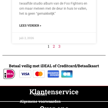
twaalfde studio album van de Foo Fighters en
om maar meteen met de deur in huis te vallen,
het is geen “gemakkelijk”
LEES VERDER »
juli 2, 2026
1
2
3
Betaal veilig met iDEAL of Creditcard/Betaalkaart
Klantenservice
Contact
Algemene voorwaarden