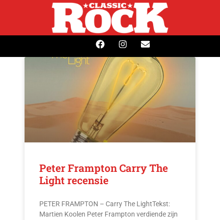
Peter Frampton Carry The
Light recensie
PETER FRAMPTON – Carry The LightTekst:
Martien Koolen Peter Frampton verdiende zijn