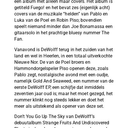
een album met alleen maar covers. Het album is
getiteld Fuego! en het bevat zes (eigenlijk acht)
covers van de muzikale “helden” van Pablo en
Luka van de Poel en Robin Piso; bovendien
speelt niemand minder dan Joe Bonamassa een
gitaarsolo in het prachtige bluesy nummer The
Fan.
Vanavond is DeWolff terug in het zuiden van het
land en wel in Heerlen, in een totaal uitverkochte
Nieuwe Nor. De van de Poel broers en
Hammondorgelspeler Piso openen deze, zoals
Pablo zegt, nostalgische avond met een oudje,
namelijk Gold And Seaweed, een nummer van de
eerste DeWolff EP, een schijfje dat inmiddels
zeventien jaar oud is; maar het moet gezegd, het
nummer klinkt nog steeds lekker en doet het
meer als uitstekend als opener van deze set.
Don’t You Go Up The Sky van DeWolff’s
debuutalbum Strange Fruits And Undiscovered