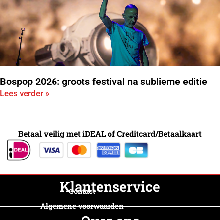
Bospop 2026: groots festival na sublieme editie
Lees verder »
Betaal veilig met iDEAL of Creditcard/Betaalkaart
Klantenservice
Contact
Algemene voorwaarden