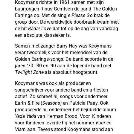
Kooymans richtte in 1961 samen met zijn
buurjongen Rinus Gerritsen de band The Golden
Earrings op. Met de single
Please Go
brak de
groep door. De wereldwijde doorbraak kwam met
de hit
Radar Love
dat tot op de dag van vandaag
een absolute klassieker is.
Samen met zanger Barry Hay was Kooymans
verantwoordelijk voor het merendeel van de
Golden Earrings-songs. De band scoorde in de
jaren ’70. ’80 en ’90 aan de lopende band met
Twilight Zone
als absoluut hoogtepunt.
Kooymans was ook als producer en
songschrijver voor andere band en artiesten
actief. Zo schreef hij songs voor ondermeer
Earth & Fire (
Seasons)
en Patricia Paay. Ook
produceerde hij ondermeer het bejubelde album
Yada Yada
van Herman Brood. Voor Kinderen
voor Kinderen leverde hij het nummer
Vuur en
Vlam
aan. Tevens stond Kooymans stond aan