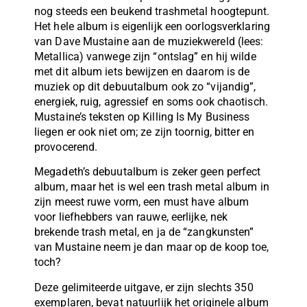
nog steeds een beukend trashmetal hoogtepunt.
Het hele album is eigenlijk een oorlogsverklaring
van Dave Mustaine aan de muziekwereld (lees:
Metallica) vanwege zijn “ontslag” en hij wilde
met dit album iets bewijzen en daarom is de
muziek op dit debuutalbum ook zo “vijandig”,
energiek, ruig, agressief en soms ook chaotisch.
Mustaine’s teksten op Killing Is My Business
liegen er ook niet om; ze zijn toornig, bitter en
provocerend.
Megadeth’s debuutalbum is zeker geen perfect
album, maar het is wel een trash metal album in
zijn meest ruwe vorm, een must have album
voor liefhebbers van rauwe, eerlijke, nek
brekende trash metal, en ja de “zangkunsten”
van Mustaine neem je dan maar op de koop toe,
toch?
Deze gelimiteerde uitgave, er zijn slechts 350
exemplaren, bevat natuurlijk het originele album