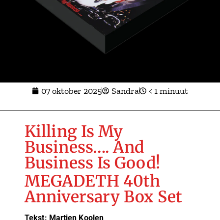
07 oktober 2025
Sandra
< 1 minuut
Killing Is My
Business…. And
Business Is Good!
MEGADETH 40th
Anniversary Box Set
Tekst: Martien Koolen