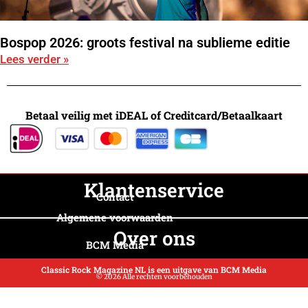
Bospop 2026: groots festival na sublieme editie
Lees verder »
Betaal veilig met iDEAL of Creditcard/Betaalkaart
Klantenservice
Contact
Algemene voorwaarden
Over ons
BCM Media
Classic Rock Magazine NL is een uitgave van BCM Media
© 2026 Alle rechten voorbehouden