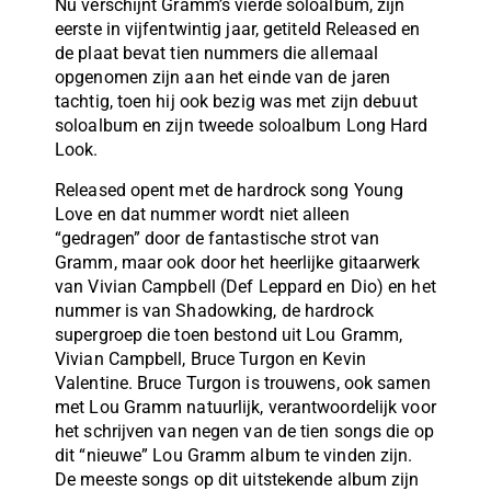
Nu verschijnt Gramm’s vierde soloalbum, zijn
eerste in vijfentwintig jaar, getiteld Released en
de plaat bevat tien nummers die allemaal
opgenomen zijn aan het einde van de jaren
tachtig, toen hij ook bezig was met zijn debuut
soloalbum en zijn tweede soloalbum Long Hard
Look.
Released opent met de hardrock song Young
Love en dat nummer wordt niet alleen
“gedragen” door de fantastische strot van
Gramm, maar ook door het heerlijke gitaarwerk
van Vivian Campbell (Def Leppard en Dio) en het
nummer is van Shadowking, de hardrock
supergroep die toen bestond uit Lou Gramm,
Vivian Campbell, Bruce Turgon en Kevin
Valentine. Bruce Turgon is trouwens, ook samen
met Lou Gramm natuurlijk, verantwoordelijk voor
het schrijven van negen van de tien songs die op
dit “nieuwe” Lou Gramm album te vinden zijn.
De meeste songs op dit uitstekende album zijn