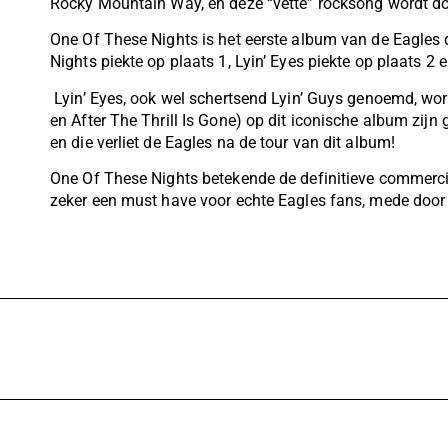
Rocky Mountain Way, en deze “vette” rocksong wordt do
One Of These Nights is het eerste album van de Eagles d
Nights piekte op plaats 1, Lyin’ Eyes piekte op plaats 2 e
Lyin’ Eyes, ook wel schertsend Lyin’ Guys genoemd, word
en After The Thrill Is Gone) op dit iconische album zij
en die verliet de Eagles na de tour van dit album!
One Of These Nights betekende de definitieve commercië
zeker een must have voor echte Eagles fans, mede door