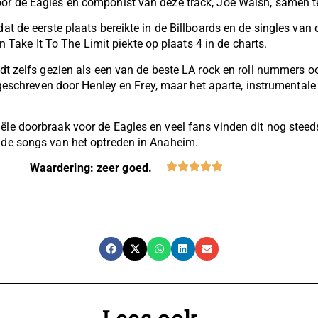
or de Eagles en componist van deze track, Joe Walsh, samen t
at de eerste plaats bereikte in de Billboards en de singles van
n Take It To The Limit piekte op plaats 4 in de charts.
t zelfs gezien als een van de beste LA rock en roll nummers oo
n geschreven door Henley en Frey, maar het aparte, instrumenta
le doorbraak voor de Eagles en veel fans vinden dit nog steeds
 de songs van het optreden in Anaheim.
Waardering: zeer goed.
Lees ook...