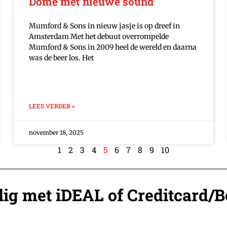
Dome met nieuwe sound
Mumford & Sons in nieuw jasje is op dreef in
Amsterdam Met het debuut overrompelde
Mumford & Sons in 2009 heel de wereld en daarna
was de beer los. Het
LEES VERDER »
november 18, 2025
1
2
3
4
5
6
7
8
9
10
ilig met iDEAL of Creditcard/B