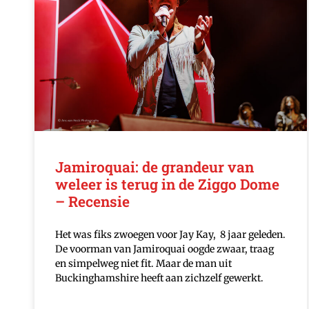
Jamiroquai: de grandeur van
weleer is terug in de Ziggo Dome
– Recensie
Het was fiks zwoegen voor Jay Kay, 8 jaar geleden.
De voorman van Jamiroquai oogde zwaar, traag
en simpelweg niet fit. Maar de man uit
Buckinghamshire heeft aan zichzelf gewerkt.