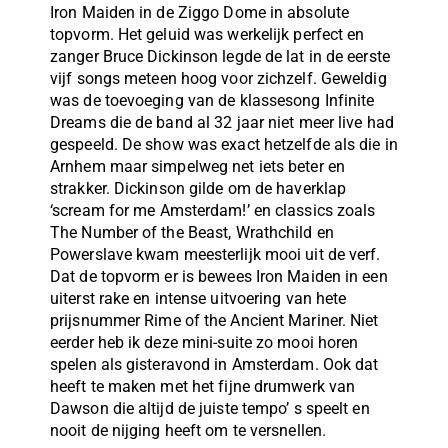
Iron Maiden in de Ziggo Dome in absolute
topvorm. Het geluid was werkelijk perfect en
zanger Bruce Dickinson legde de lat in de eerste
vijf songs meteen hoog voor zichzelf. Geweldig
was de toevoeging van de klassesong Infinite
Dreams die de band al 32 jaar niet meer live had
gespeeld. De show was exact hetzelfde als die in
Arnhem maar simpelweg net iets beter en
strakker. Dickinson gilde om de haverklap
‘scream for me Amsterdam!’ en classics zoals
The Number of the Beast, Wrathchild en
Powerslave kwam meesterlijk mooi uit de verf.
Dat de topvorm er is bewees Iron Maiden in een
uiterst rake en intense uitvoering van hete
prijsnummer Rime of the Ancient Mariner. Niet
eerder heb ik deze mini-suite zo mooi horen
spelen als gisteravond in Amsterdam. Ook dat
heeft te maken met het fijne drumwerk van
Dawson die altijd de juiste tempo’ s speelt en
nooit de nijging heeft om te versnellen.