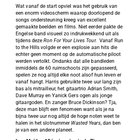
Wat vanaf de start opviel was het gebruik van
een enorm videoscherm waarop doorlopend de
songs ondersteuning kreeg van excellent
gemaakte beelden en films. Niet eerder pakte de
Engelse band visueel zo indrukwekkend uit als
tijdens deze
Ron For Your Lives Tour.
Vanaf Run
to the Hills volgde er een explosie aan hits die
echter geen moment op de automatische piloot
werden vertolkt. Ondanks dat alle bandleden
inmiddels de 60 ruimschoots zijn gepasseerd,
spelen ze nog altijd elke noot alsof hun leven er
vanaf hangt. Harris gebruikte twee uur lang zijn
bas als mitrailleur, het gitaartrio Adrian Smith,
Dave Murray en Yanick Gers ogen als jonge
gitaargoden. En zanger Bruce Dickinson? Tja,
deze man blijft een fenomeen want als je na
bijna twee uur nog altijd de hoge noten weet te
halen in het slotnummer
Wasted Years
, dan ben
je van een andere planeet.