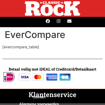
EverCompare
[evercompare_table]
Betaal veilig met iDEAL of Creditcard/Betaalkaart
Klantenservice
Contact
Algemene voorwaarden